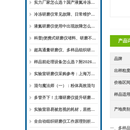
实力厂家怎么选？国产液氮冷冻研磨仪品牌深度解析
冷冻研磨仪常见故障、日常维护与清洗规范
液氮研磨仪使用中出现故障怎么解决？
科普|便携式研磨仪堵料、研磨不均匀问题解决方案
产品
超高通量研磨仪、多样品组织研磨仪哪家口碑好？用户认可度高的优质厂家推荐
品牌
样品前处理设备怎么选？附2026新版品牌实力与口碑排行
出样粒
实验室研磨仪采购参考：上海万柏冷冻、皮肤、高通量组织研磨仪性能对比
价格区
混匀魔法师（一）：粉体高效混匀
样品适
多管齐下！土壤研磨仪提升研磨效率！
产地类
实验室容易被忽视的耗材，居然影响这么大？
全自动组织研磨仪工作原理剖析，解决硬质、软性组织研磨难题
一、
多样