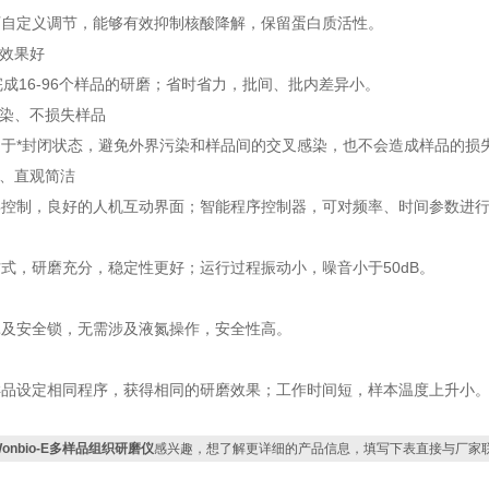
可自定义调节，能够有效抑制核酸降解，保留蛋白质活性。
、效果好
完成16-96个样品的研磨；省时省力，批间、批内差异小。
感染、不损失样品
于*封闭状态，避免外界污染和样品间的交叉感染，也不会造成样品的损
便、直观简洁
屏控制，良好的人机互动界面；智能程序控制器，可对频率、时间参数进
式，研磨充分，稳定性更好；运行过程振动小，噪音小于50dB。
罩及安全锁，无需涉及液氮操作，安全性高。
样品设定相同程序，获得相同的研磨效果；工作时间短，样本温度上升小
Wonbio-E多样品组织研磨仪
感兴趣，想了解更详细的产品信息，填写下表直接与厂家