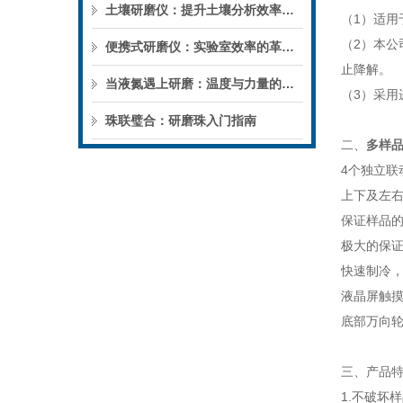
土壤研磨仪：提升土壤分析效率与精度的利器
（1）适用
（2）本
便携式研磨仪：实验室效率的革新者
止降解。
当液氮遇上研磨：温度与力量的碰撞
（3）采用
珠联璧合：研磨珠入门指南
二、
多样
4个独立联
上下及左
保证样品
极大的保
快速制冷，
液晶屏触
底部万向
三、产品
1.不破坏