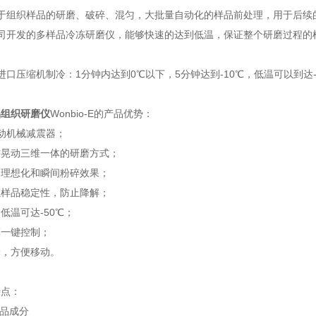
于组织样品的研磨、破碎、混匀，大批量自动化的样品前处理，用于后续的
公司开发的多样品冷冻研磨仪，能够快速的达到低温，保证整个研磨过程的
进口压缩机制冷：1分钟内达到0℃以下，5分钟达到-10℃，低温可以到达-
品组织研磨仪
Wonbio-E的产品优势：
动机械减震器；
右晃动三维一体的研磨方式；
的理想化和瞬间粉碎效果；
证样品稳定性，防止降解；
低温可达-50℃；
摸一键控制；
轮，方便移动。
特点：
样品成分