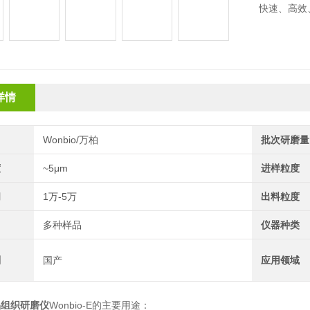
快速、高效
DNA/RN
详情
Wonbio/万柏
批次研磨量
度
~5μm
进样粒度
间
1万-5万
出料粒度
用
多种样品
仪器种类
别
国产
应用领域
品组织研磨仪
Wonbio-E的主要用途：