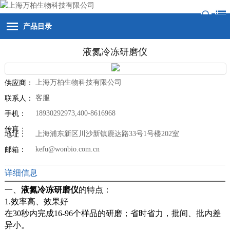
产品目录
液氮冷冻研磨仪
上海万柏生物科技有限公司
供应商：
客服
联系人：
18930292973,400-8616968
手机：
传真：
上海浦东新区川沙新镇鹿达路33号1号楼202室
地址：
kefu@wonbio.com.cn
邮箱：
详细信息
一、
液氮冷冻研磨仪
的特点：
1.效率高、效果好
在30秒内完成16-96个样品的研磨；省时省力，批间、批内差
异小。