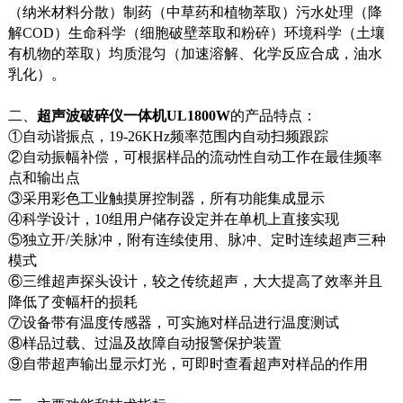
（纳米材料分散）制药（中草药和植物萃取）污水处理（降
解COD）生命科学（细胞破壁萃取和粉碎）环境科学（土壤
有机物的萃取）均质混匀（加速溶解、化学反应合成，油水
乳化）。
二、
超声波破碎仪一体机UL1800W
的产品特点：
①自动谐振点，19-26KHz频率范围内自动扫频跟踪
②自动振幅补偿，可根据样品的流动性自动工作在最佳频率
点和输出点
③采用彩色工业触摸屏控制器，所有功能集成显示
④科学设计，10组用户储存设定并在单机上直接实现
⑤独立开/关脉冲，附有连续使用、脉冲、定时连续超声三种
模式
⑥三维超声探头设计，较之传统超声，大大提高了效率并且
降低了变幅杆的损耗
⑦设备带有温度传感器，可实施对样品进行温度测试
⑧样品过载、过温及故障自动报警保护装置
⑨自带超声输出显示灯光，可即时查看超声对样品的作用