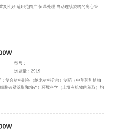
果重复性好 适用范围广 恒温处理 自动连续旋转的离心管
00W
型号：
浏览量：
2919
用于：复合材料制备（纳米材料分散）制药（中草药和植物
（细胞破壁萃取和粉碎）环境科学（土壤有机物的萃取）均
乳化）。
00W