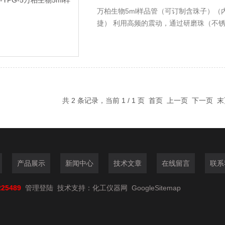
万柏生物5ml样品管（可订制含珠子）（
捷） 利用高频的震动，通过研磨珠（不
（包括土壤、植物和动物的组织/器官、
RNA和蛋白质进行提取和纯化
共 2 条记录，当前 1 / 1 页 首页 上一页 下一页
产品展示
新闻中心
技术文章
在线留言
联系
225489
管理登陆
技术支持：
化工仪器网
GoogleSitemap