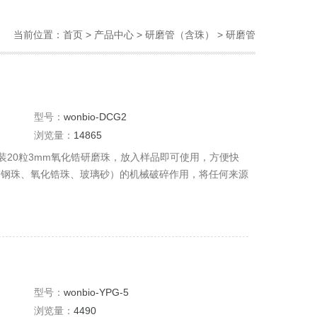
当前位置：
首页
>
产品中心
>
研磨管（含珠）
>
研磨管
型号：
wonbio-DCG2
浏览量：
14865
内装20粒3mm氧化锆研磨珠，放入样品即可使用，方便快
锈钢珠、氧化锆珠、玻璃砂）的机械破碎作用，将任何来源
细菌、酵母、真菌、孢子、古生物标本等）的原始DNA、
型号：
wonbio-YPG-5
浏览量：
4490