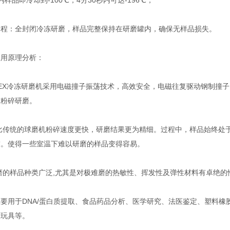
品即冷却到-100℃，4分30秒内可达-196℃；
：全封闭冷冻研磨，样品完整保持在研磨罐内，确保无样品损失。
原理分析：
EX冷冻研磨机采用电磁撞子振荡技术，高效安全，电磁往复驱动钢制撞
速粉碎研磨。
传统的球磨机粉碎速度更快，研磨结果更为精细。过程中，样品始终处于液氮
末。使得一些室温下难以研磨的样品变得容易。
磨的样品种类广泛,尤其是对极难磨的热敏性、挥发性及弹性材料有卓绝的
用于DNA/蛋白质提取、食品药品分析、医学研究、法医鉴定、塑料橡胶
童玩具等。