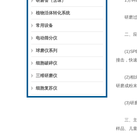
1分钟内样
研磨管（含珠）
植物活体转化系统
研磨过程
常用设备
二、应用
电动筛分仪
球磨仪系列
(1)SP
撞击，快
细胞破碎仪
三维研磨仪
(2)相比
研磨成粉
细胞复苏仪
(3)研
三、主要
样品、儿