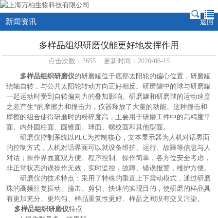
新闻资讯
返回
多样品组织研磨仪能更好地发挥作用
点击次数：2655 更新时间：2020-06-19
多样品组织研磨仪
的研磨罐位于底部太阳轮的偏心位置，研磨罐
绕轴自转，与公共太阳轮转动方向正好相反。研磨罐中的球与研磨罐
一起运动时受到自转偏向力的叠加影响。研磨罐和研磨球的运动速度
之差产生*的摩擦力和撞击力，仪器释放了大量的动能。这种撞击和
摩擦的组合使得研磨时的粉碎度高，主要用于研磨工件中的高精度平
面、内外圆柱面、圆锥面、球面、螺纹面和其他型面。
研磨仪控制系统以PLC为控制核心，文本显示器为人机对话界面
的控制方式，人机对话界面可以就设备维护、运行、故障等信息与人
对话；操作界面直观方便、程序控制、操作简单，各方位安全考虑，
非正常状态的误操作无效，实时监控，故障、错误报警，维护方便。
研磨仪的技术特点：采用了特殊的垂直上下震动模式，通过研磨
珠的高频往复振动、撞击、剪切、快速的实现目的，使研磨的样品具
有更加充分、更均匀、样品重复性更好、样品之间没有交叉污染。
多样品组织研磨仪
特点