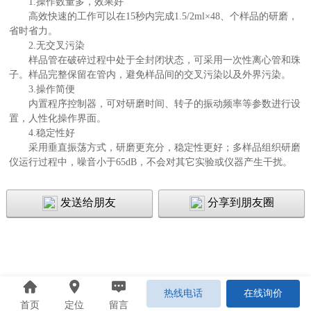
1.操作数量多，效果好
高效快速的工作可以在15秒内完成1.5/2ml×48、个样品的研磨，
省时省力。
2.无交叉污染
样品管在破碎过程中处于全封闭状态，可采用一次性离心管和珠
子。样品完整保留在管内，避免样品间的交叉污染以及外界污染。
3.操作简便
内置程序控制器，可对研磨时间、转子的振动频率等参数进行设
置，人性化操作界面。
4.稳定性好
采用垂直振荡方式，研磨更充分，稳定性更好；多样品组织研磨
仪运行过程中，噪音小于65dB，不会对其它实验或仪器产生干扰。
发送给朋友
分享到朋友圈
热线电话
在线询价
首页
定位
留言